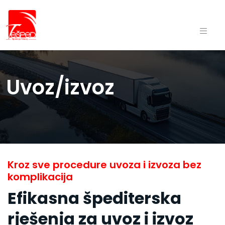
Uvoz/izvoz
Kroz sve procedure uvoza i izvoza bez
komplikacija
Efikasna špediterska
rješenja za uvoz i izvoz